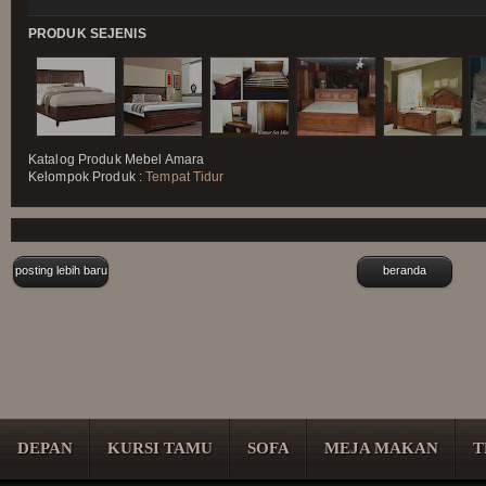
PRODUK SEJENIS
Katalog Produk
Mebel Amara
Kelompok Produk :
Tempat Tidur
posting lebih baru
beranda
DEPAN
KURSI TAMU
SOFA
MEJA MAKAN
T