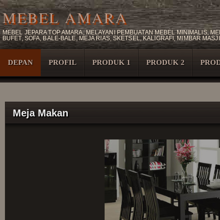
MEBEL AMARA
MEBEL JEPARA TOP AMARA, MELAYANI PEMBUATAN MEBEL MINIMALIS, MEB
BUFET, SOFA, BALE-BALE, MEJA RIAS, SKETSEL, KALIGRAFI, MIMBAR M
DEPAN
PROFIL
PRODUK 1
PRODUK 2
PROD
Meja Makan