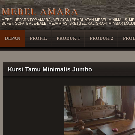
MEBEL AMARA
MEBEL JEPARA TOP AMARA, MELAYANI PEMBUATAN MEBEL MINIMALIS, MEB
BUFET, SOFA, BALE-BALE, MEJA RIAS, SKETSEL, KALIGRAFI, MIMBAR M
DEPAN
PROFIL
PRODUK 1
PRODUK 2
PROD
Kursi Tamu Minimalis Jumbo