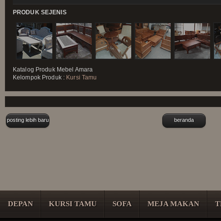
PRODUK SEJENIS
Katalog Produk
Mebel Amara
Kelompok Produk :
Kursi Tamu
posting lebih baru
beranda
DEPAN
KURSI TAMU
SOFA
MEJA MAKAN
T