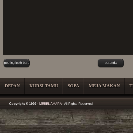
posting lebih baru
beranda
DEPAN
KURSI TAMU
SOFA
MEJA MAKAN
T
Copyright © 1999 -
MEBEL AMARA
- All Rights Reserved