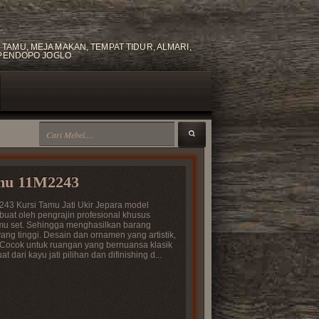
TAMU, MEJA MAKAN, TEMPAT TIDUR, ALMARI,
N PENDOPO JOGLO
mu 11M2243
43 Kursi Tamu Jati Ukir Jepara model
uat oleh pengrajin profesional khusus
mu set. Sehingga menghasilkan barang
ang tinggi. Desain dan ornamen yang artistik,
 Cocok untuk ruangan yang bernuansa klasik
at dari kayu jati pilihan dan difinishing d...