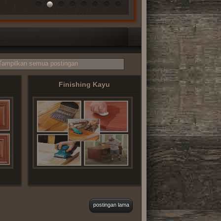
1
2
3
4
5
6
7
8
Tampilkan semua postingan
Finishing Kayu
postingan lama