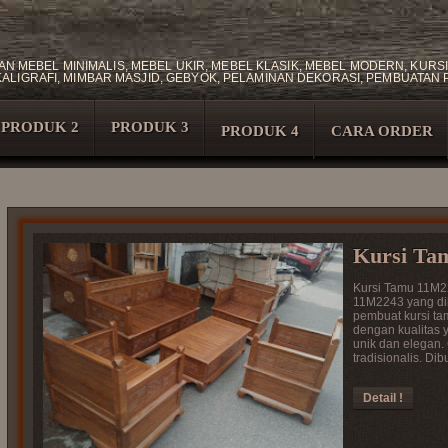
N MEBEL MINIMALIS, MEBEL UKIR, MEBEL KLASIK, MEBEL MODERN, KURSI 
, KALIGRAFI, MIMBAR MASJID, GEBYOK, PELAMINAN DEKORASI, PEMBUATA
PRODUK 2
PRODUK 3
PRODUK 4
CARA ORDER
Kursi Ta
Kursi Tamu 11M22
11M2243 yang dib
pembuat kursi ta
dengan kualitas y
unik dan elegan.
tradisionalis. Dibu
Detail !